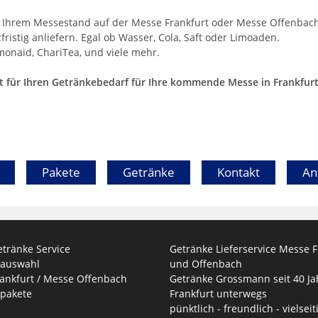
uf Ihrem Messestand auf der Messe Frankfurt oder Messe Offenbac
stig anliefern. Egal ob Wasser, Cola, Saft oder Limoaden.
monaid, ChariTea, und viele mehr.
ot für Ihren Getränkebedarf für Ihre kommende Messe in Frankfur
Pakete
Getränke
Kontakt
An
tränke Service
Getränke Lieferservice Messe F
eauswahl
und Offenbach
ankfurt / Messe Offenbach
Getränke Grossmann seit 40 Ja
pakete
Frankfurt unterwegs
pünktlich - freundlich - vielseiti