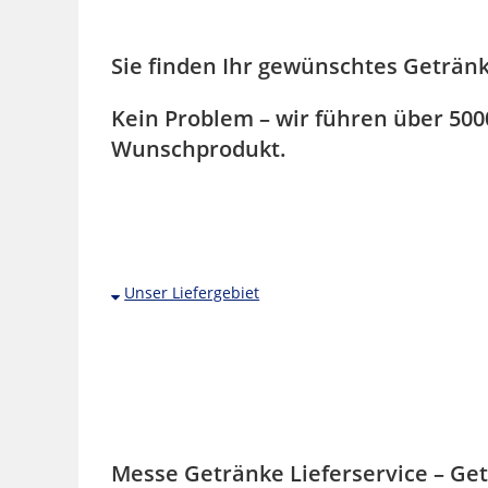
Sie finden Ihr gewünschtes Getränk
Kein Problem – wir führen über 500
Wunschprodukt.
Wir von Getränke Grossmann Getränke Lieferservice 
Unser Liefergebiet
Flughafen Frankfurt Fraport, Frankfurt Gateway Gard
Bornheim, Frankfurt Gallup, Frankfurt, Bockenheim
Frankfurt Bergen-Enkheim, Tower 185, Kastor und 
Nextower, Westhafen Tower, Westend Duo, Rhein-Ma
Europaviertel, Taunusanlage, Offenbach am Main,
Messe Getränke Lieferservice – G