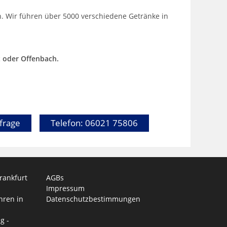
h. Wir führen über 5000 verschiedene Getränke in
t oder Offenbach.
frage
Telefon: 06021 75806
rankfurt
AGBs
Impressum
hren in
Datenschutzbestimmungen
g -